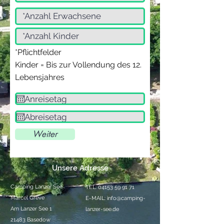
*Pflichtfelder
Kinder = Bis zur Vollendung des 12.
Lebensjahres
Weiter
Unsere Adresse
Camping Lanzer See
TEL:
04153 59 91 71
Marcel Greve
E-MAIL:
info@camping-
Am Lanzer See 1
lanzer-see.de
21483 Basedow