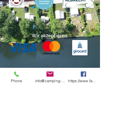
Wir akzeptieren:
Unser Prospekt und Lageplan:
Phone
info@camping-lanzer-see.de
https://www.facebook.com/CampingLanzerSe
Prospekt
Lageplan
Folgen Sie uns auf:
Datenschutz
Impressum