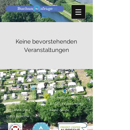
Buchungsanfrage
Anmelden
Keine bevorstehenden
Veranstaltungen
Unsere Adresse
Camping Lanzer See
TEL:
04153 59 91 71
Marcel Greve
E-MAIL:
info@camping-
Am Lanzer See 1
lanzer-see.de
21483 Basedow